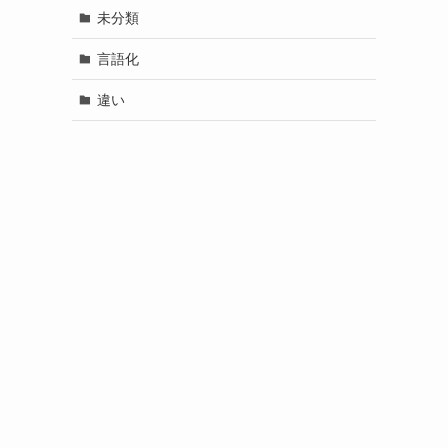
未分類
言語化
違い