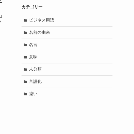
と
カテゴリー
山
ビジネス用語
中
名前の由来
名言
意味
未分類
言語化
違い