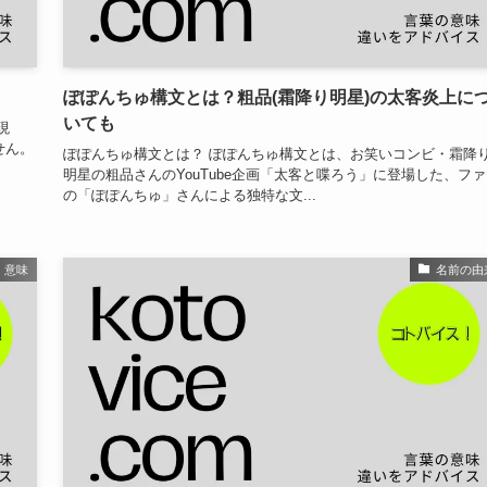
ぽぽんちゅ構文とは？粗品(霜降り明星)の太客炎上に
いても
現
せん。
ぽぽんちゅ構文とは？ ぽぽんちゅ構文とは、お笑いコンビ・霜降
明星の粗品さんのYouTube企画「太客と喋ろう」に登場した、フ
の「ぽぽんちゅ」さんによる独特な文...
意味
名前の由