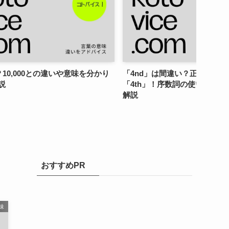
？10,000との違いや意味を分かり
「4nd」は間違い？正しい英
説
「4th」！序数詞の使い方をわ
解説
おすすめPR
味