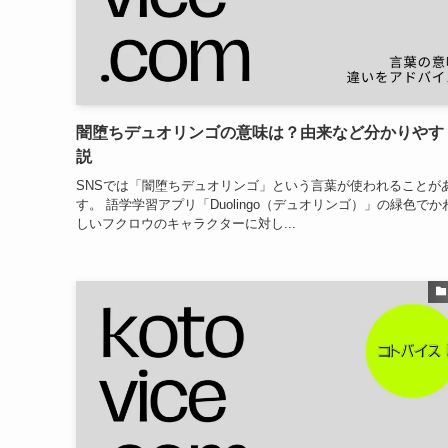
闇堕ちデュオリンゴの意味は？由来など分かりやす
説
SNSでは「闇堕ちデュオリンゴ」という言葉が使われることが
す。 語学学習アプリ「Duolingo（デュオリンゴ）」の緑色でか
しいフクロウのキャラクターに対し...