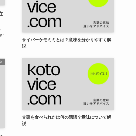
在
金
む
サイバーケモミミとは？意味を分かりやすく解
説
来
甘栗を食べられたは何の隠語？意味について解
説