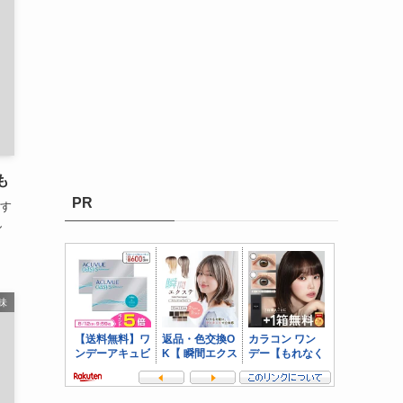
も
PR
す
し
味