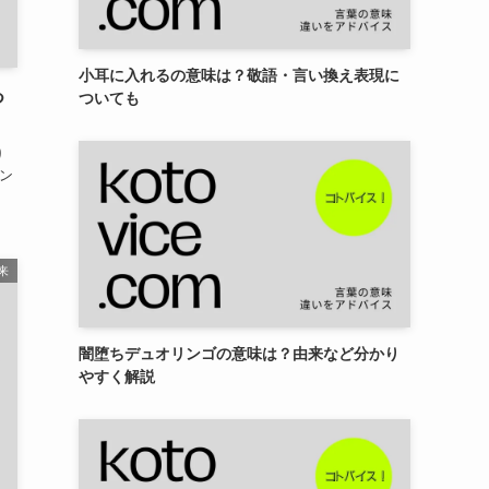
小耳に入れるの意味は？敬語・言い換え表現に
つ
ついても
り
ァン
来
闇堕ちデュオリンゴの意味は？由来など分かり
やすく解説