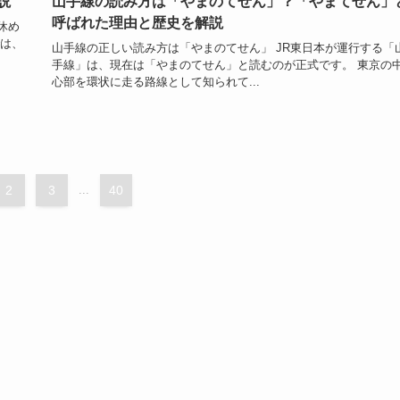
説
山手線の読み方は「やまのてせん」？「やまてせん」
呼ばれた理由と歴史を解説
休め
では、
山手線の正しい読み方は「やまのてせん」 JR東日本が運行する「
手線」は、現在は「やまのてせん」と読むのが正式です。 東京の
心部を環状に走る路線として知られて...
2
3
...
40