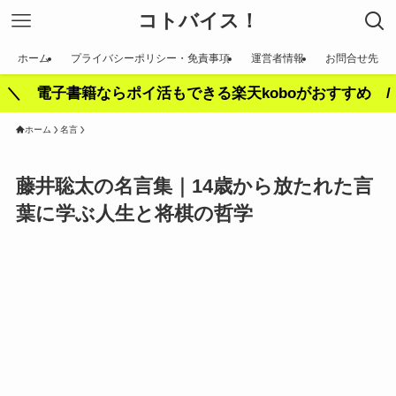
コトバイス！
ホーム
プライバシーポリシー・免責事項
運営者情報
お問合せ先
＼ 電子書籍ならポイ活もできる楽天koboがおすすめ /
ホーム
名言
藤井聡太の名言集｜14歳から放たれた言
葉に学ぶ人生と将棋の哲学